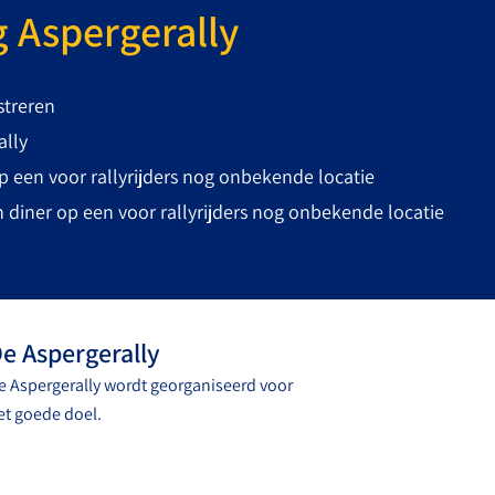
 Aspergerally
istreren
ally
 een voor rallyrijders nog onbekende locatie
n diner op een voor rallyrijders nog onbekende locatie
e Aspergerally
e Aspergerally wordt georganiseerd voor
et goede doel.