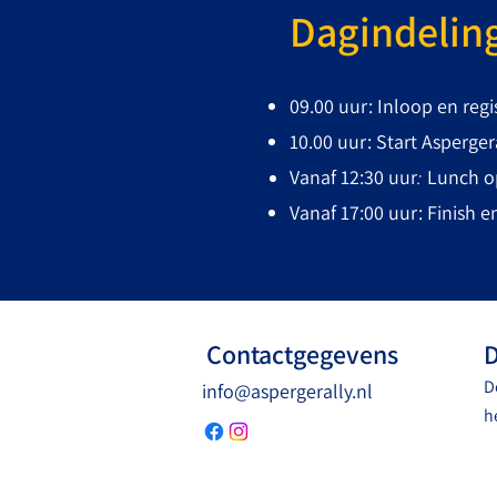
Dagindeling
09.00 uur: Inloop en reg
10.00 uur: Start Asperger
Vanaf 12:30 uur
Lunch op
:
Vanaf 17:00 uur:
Finish e
Contactgegevens
D
D
info@aspergerally.nl
h