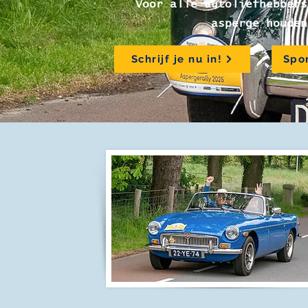
Voor alle autoliefhebbers
asperge houden
Schrijf je nu in!
Spo